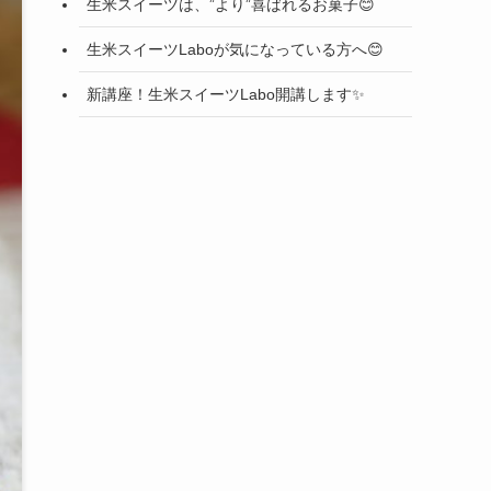
生米スイーツは、”より”喜ばれるお菓子😊
生米スイーツLaboが気になっている方へ😊
新講座！生米スイーツLabo開講します✨