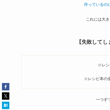
作っているの
これには大き
【失敗してし
☆レシ
☆レシピ本の
一つず