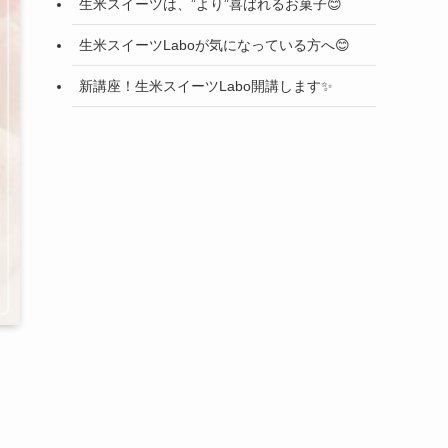
生米スイーツは、”より”喜ばれるお菓子😊
生米スイーツLaboが気になっている方へ😊
新講座！生米スイーツLabo開講します✨