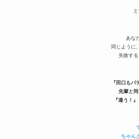
と
あな
同じように
失敗する
『田口もパ
先輩と同
『違う！』
ちゃん